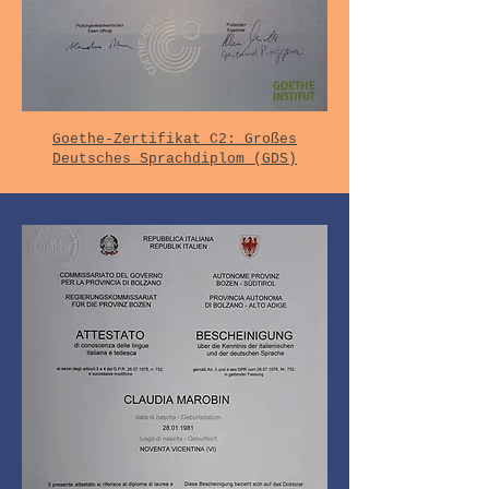
Goethe-Zertifikat C2: Großes
Deutsches Sprachdiplom (GDS)